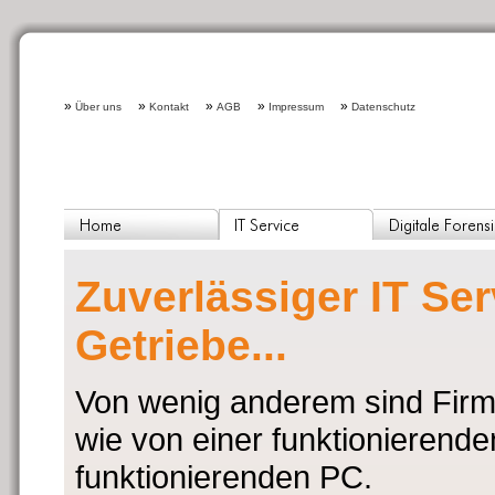
»
»
»
»
»
Über uns
Kontakt
AGB
Impressum
Datenschutz
Zuverlässiger IT Ser
Getriebe...
Von wenig anderem sind Fir
wie von einer funktionieren
funktionierenden PC.